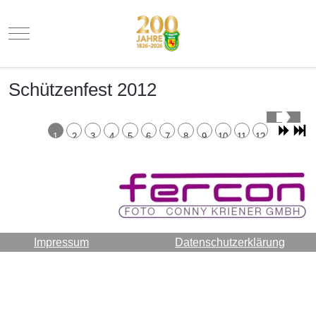
Mobile Menu Toggle
Schützenfest 2012
1
2
3
4
5
6
7
8
9
10
11
12
Impressum
Datenschutzerklärung